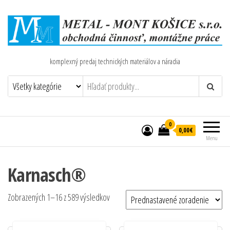
komplexný predaj technických materiálov a náradia
0
0,00€
Menu
Karnasch®
Zobrazených 1–16 z 589 výsledkov