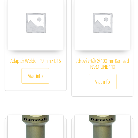
Adaptér Weldon 19 mm / B16
Jádrový vrták Ø 100 mm Karnasch
HARD-LINE 110
Viac info
Viac info