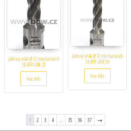
Jádrový vrták Ø 12 mm Karnasch
Jádrový vrták Ø 12 mm Karnasch
SILVER-LINE 50
SILVER-LINE 25
Viac info
Viac info
1
2
3
4
…
35
36
37
→