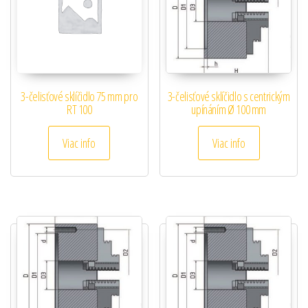
3-čelisťové sklíčidlo 75 mm pro
3-čelisťové sklíčidlo s centrickým
RT 100
upínáním Ø 100 mm
Viac info
Viac info