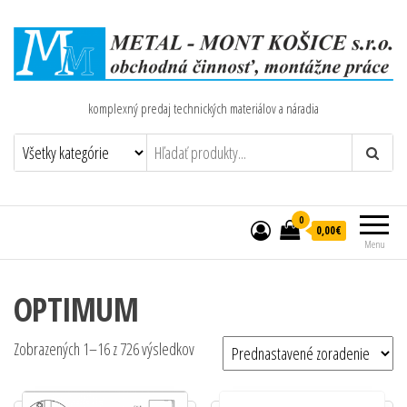
komplexný predaj technických materiálov a náradia
0
0,00€
Menu
OPTIMUM
Zobrazených 1–16 z 726 výsledkov