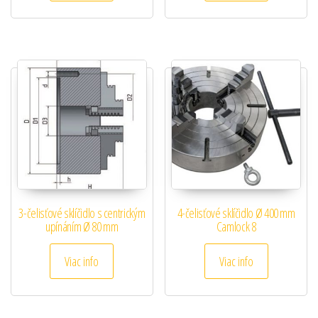
3-čelisťové sklíčidlo s centrickým
4-čelisťové sklíčidlo Ø 400 mm
upínáním Ø 80 mm
Camlock 8
Viac info
Viac info