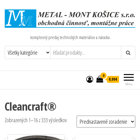
komplexný predaj technických materiálov a náradia
0
0,00€
Menu
Cleancraft®
Zobrazených 1–16 z 333 výsledkov