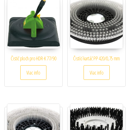
Čistič ploch pro HDR-K 77/90
Čistící kartáč PP 420/0,75 mm
Viac info
Viac info