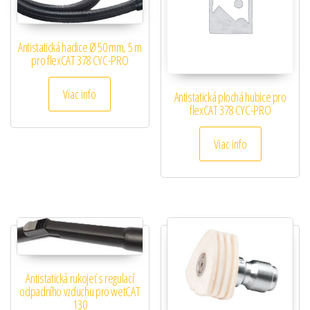
Antistatická hadice Ø 50 mm, 5 m
pro flexCAT 378 CYC-PRO
Viac info
Antistatická plochá hubice pro
flexCAT 378 CYC-PRO
Viac info
Antistatická rukojeť s regulací
odpadního vzduchu pro wetCAT
130