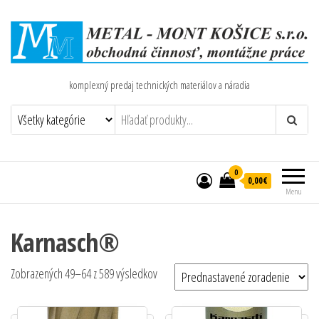
komplexný predaj technických materiálov a náradia
0
0,00€
Menu
Karnasch®
Zobrazených 49–64 z 589 výsledkov