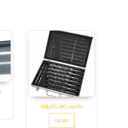
2
Vrtáky HSS, MK2, sada 9 ks
Viac info