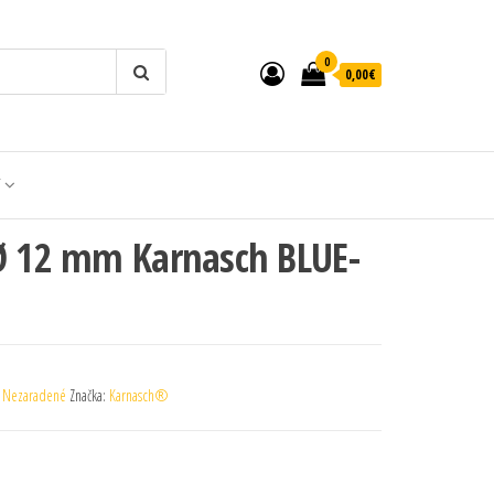
0
0,00€
T
 Ø 12 mm Karnasch BLUE-
:
Nezaradené
Značka:
Karnasch®