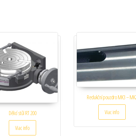
Redukční pouzdro MK3 – MK
Viac info
Dělicí stůl RT 200
Viac info