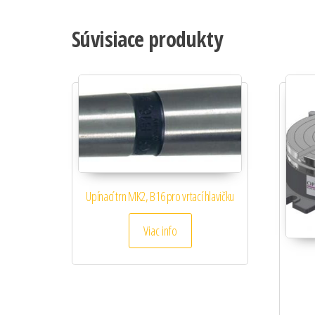
Súvisiace produkty
Upínací trn MK2, B16 pro vrtací hlavičku
Viac info