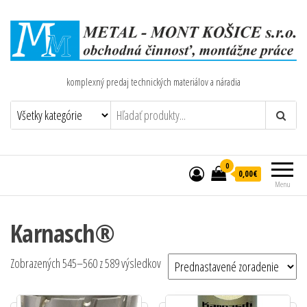
komplexný predaj technických materiálov a náradia
0
0,00€
Menu
Karnasch®
Zobrazených 545–560 z 589 výsledkov