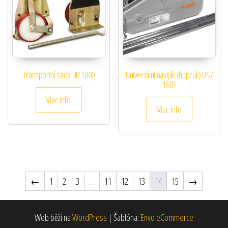
Transportní sada HR 1000
Univerzální naviják (hupcuk) USZ
1601
Viac info
Viac info
←
1
2
3
…
11
12
13
14
15
→
Web běží na
WordPress
|
Šablóna:
Envo eCommerce