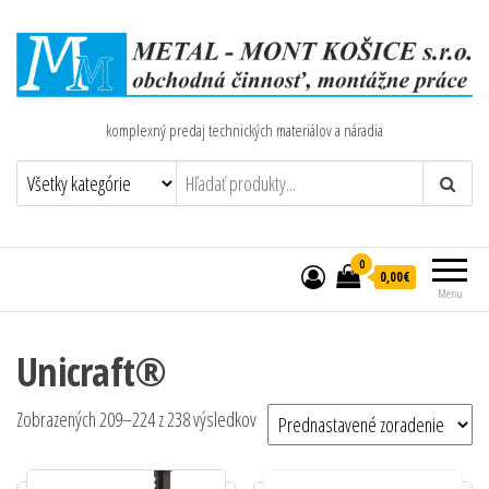
komplexný predaj technických materiálov a náradia
0
0,00€
Menu
Unicraft®
Zobrazených 209–224 z 238 výsledkov