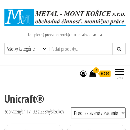
komplexný predaj technických materiálov a náradia
0
0,00€
Menu
Unicraft®
Zobrazených 17–32 z 238 výsledkov