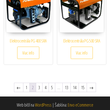
Elektrocentrála PG 400 SRA
Elektrocentrála PG 500 SRA
Viac info
Viac info
←
1
2
3
4
5
…
13
14
15
→
Web běží na
WordPress
|
Šablóna:
Envo eCommerce