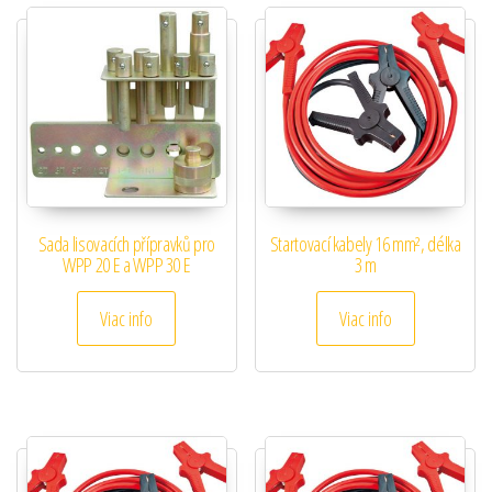
Sada lisovacích přípravků pro
Startovací kabely 16 mm², délka
WPP 20 E a WPP 30 E
3 m
Viac info
Viac info