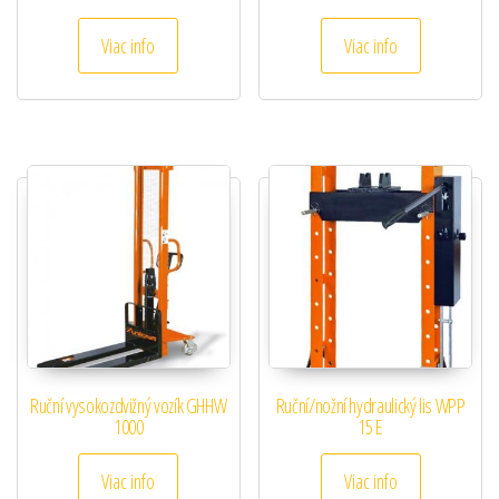
Viac info
Viac info
Ruční vysokozdvižný vozík GHHW
Ruční/nožní hydraulický lis WPP
1000
15 E
Viac info
Viac info