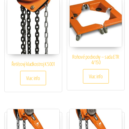
Rohové podvozky – sada ETR
4/150
Řetězový kladkostroj K 5001
Viac info
Viac info