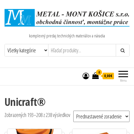
komplexný predaj technických materiálov a náradia
0
0,00€
Menu
Unicraft®
Zobrazených 193–208 z 238 výsledkov