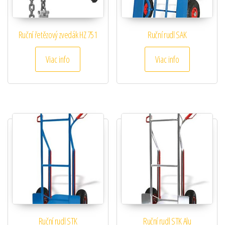
Ruční řetězový zvedák HZ 751
Ruční rudl SAK
Viac info
Viac info
Ruční rudl STK
Ruční rudl STK Alu