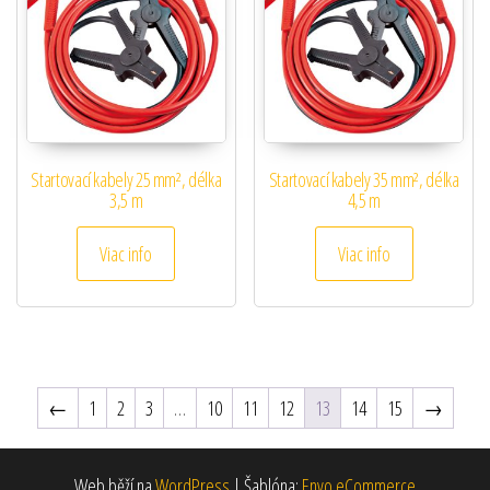
Startovací kabely 25 mm², délka
Startovací kabely 35 mm², délka
3,5 m
4,5 m
Viac info
Viac info
←
1
2
3
…
10
11
12
13
14
15
→
Web běží na
WordPress
|
Šablóna:
Envo eCommerce