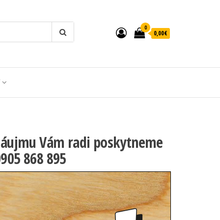
0
0,00€
T
de záujmu Vám radi poskytneme
0905 868 895