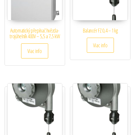
Automatický přepínač hvězda-
Balancér FZ 0,4 – 1 kg
trojúhelník 400V – 5,5 a 7,5 kW
Viac info
Viac info