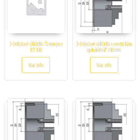
3-čelisťové sklíčidlo 75 mm pro
3-čelisťové sklíčidlo s centrickým
RT 100
upínáním Ø 100 mm
Viac info
Viac info