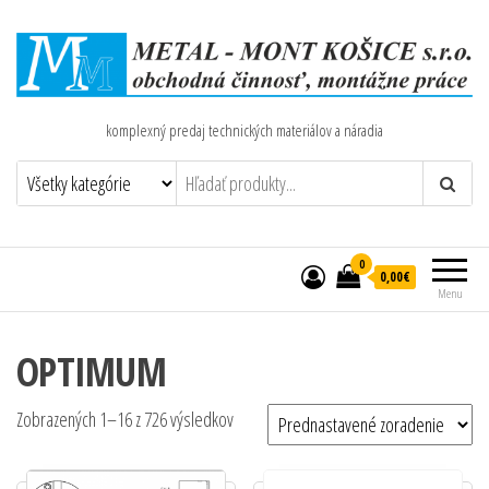
komplexný predaj technických materiálov a náradia
0
0,00€
Menu
OPTIMUM
Zobrazených 1–16 z 726 výsledkov