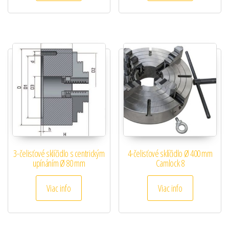
3-čelisťové sklíčidlo s centrickým
4-čelisťové sklíčidlo Ø 400 mm
upínáním Ø 80 mm
Camlock 8
Viac info
Viac info