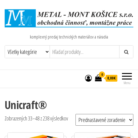
komplexný predaj technických materiálov a náradia
0
0,00€
Menu
Unicraft®
Zobrazených 33–48 z 238 výsledkov