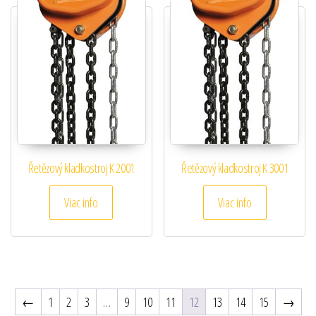
Řetězový kladkostroj K 2001
Řetězový kladkostroj K 3001
Viac info
Viac info
←
1
2
3
…
9
10
11
12
13
14
15
→