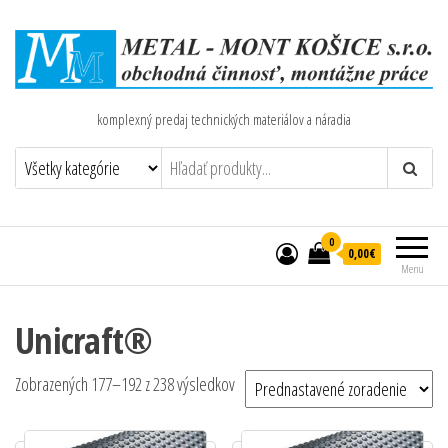
komplexný predaj technických materiálov a náradia
0
0,00€
Menu
Unicraft®
Zobrazených 177–192 z 238 výsledkov