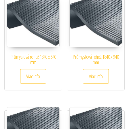
Průmyslová rohož 1840 x 640
Průmyslová rohož 1840 x 940
mm
mm
Viac info
Viac info