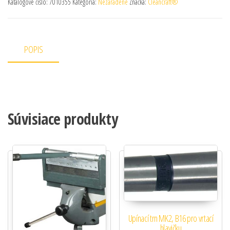
Katalógové číslo:
7010355
Kategória:
Nezaradené
Značka:
Cleancraft®
POPIS
Súvisiace produkty
Upínací trn MK2, B16 pro vrtací
hlavičku