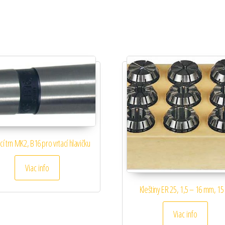
cí trn MK2, B16 pro vrtací hlavičku
Viac info
Kleštiny ER 25, 1,5 – 16 mm, 15
Viac info