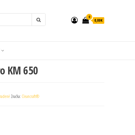
0
0,00€
T
ro KM 650
radené
Značka:
Cleancraft®