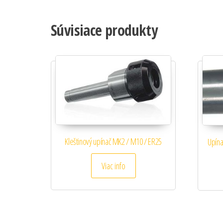
Súvisiace produkty
Kleštinový upínač MK2 / M10 / ER25
Upína
Viac info