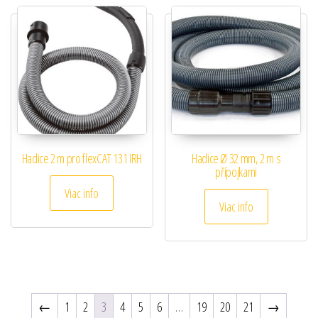
Hadice 2 m pro flexCAT 131 IRH
Hadice Ø 32 mm, 2 m s
přípojkami
Viac info
Viac info
←
1
2
3
4
5
6
…
19
20
21
→