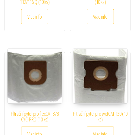
112/116 Q (10 ks)
(10 ks)
Viac info
Viac info
Filtrační pytel pro flexCAT 378
Filtrační pytel pro wetCAT 130 (10
CYC-PRO (10 ks)
ks)
Viac info
Viac info