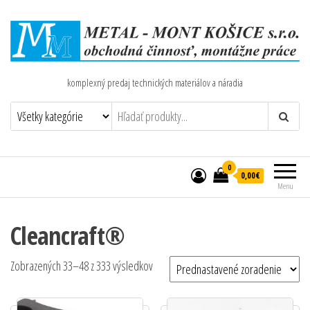
komplexný predaj technických materiálov a náradia
0
0,00€
Menu
Cleancraft®
Zobrazených 33–48 z 333 výsledkov