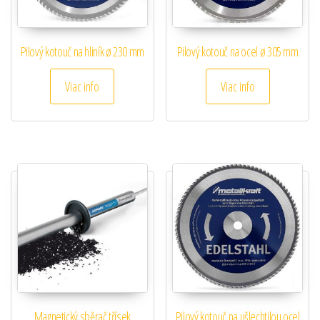
Pilový kotouč na hliník ø 230 mm
Pilový kotouč na ocel ø 305 mm
Viac info
Viac info
Magnetický sběrač třísek
Pilový kotouč na ušlechtilou ocel