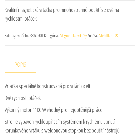
Kvalitní magnetická vrtačka pro mnohostranné použití se dvěma
rychlostmi otáček.
Katalógové číslo:
3860500
Kategória:
Magnetické vrtačky
Značka:
Metallkraft®
POPIS
Vrtačka speciálně konstruovaná pro vrtání ocelí
Dvě rychlosti otáček
Výkonný motor 1100 W vhodný pro nejobtížnější práce
Stroj je vybaven rychloupínacím systémem k rychlému upnutí
korunkového vrtáku s weldonovou stopkou bez použití nástrojů