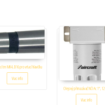
cí trn MK4, B16 pro vrtací hlavičku
Viac info
Olejový přimazávač NÖ Ac 1″, 12
Viac info