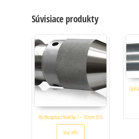
Súvisiace produkty
Upína
Rychloupínací hlavička 1 – 10 mm; B16
Viac info