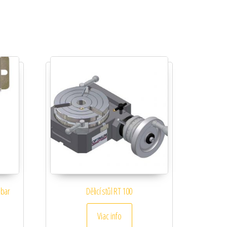
 bar
Dělicí stůl RT 100
Viac info