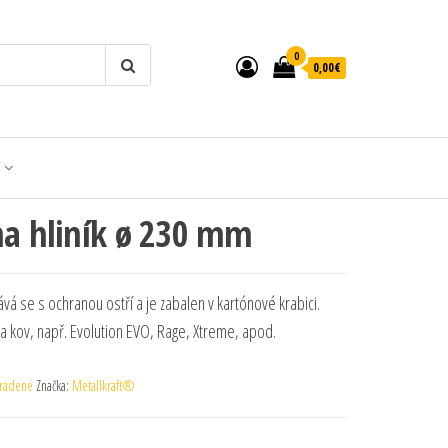
0
0,00€
T
na hliník ø 230 mm
dává se s ochranou ostří a je zabalen v kartónové krabici.
na kov, např. Evolution EVO, Rage, Xtreme, apod.
radené
Značka:
Metallkraft®