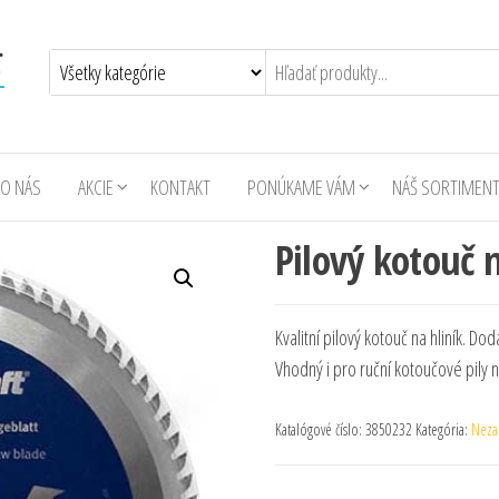
O NÁS
AKCIE
KONTAKT
PONÚKAME VÁM
NÁŠ SORTIMEN
Pilový kotouč 
Kvalitní pilový kotouč na hliník. Do
Vhodný i pro ruční kotoučové pily 
Katalógové číslo:
3850232
Kategória:
Neza