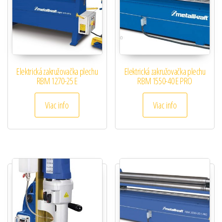
Elektrická zakružovačka plechu
Elektrická zakružovačka plechu
RBM 1270-25 E
RBM 1550-40 E PRO
Viac info
Viac info