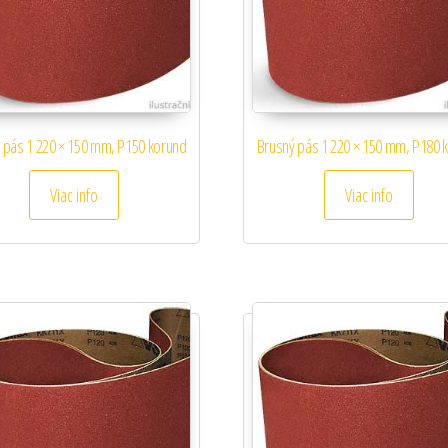
 pás 1 220 × 150 mm, P150 korund
Brusný pás 1 220 × 150 mm, P180 
Viac info
Viac info