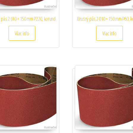
 pás 2 010 × 150 mm P220, korund
Brusný pás 2 010 × 150 mm P60, 
Viac info
Viac info