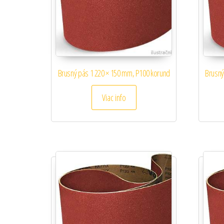
Brusný pás 1 220 × 150 mm, P100 korund
Brusný
Viac info