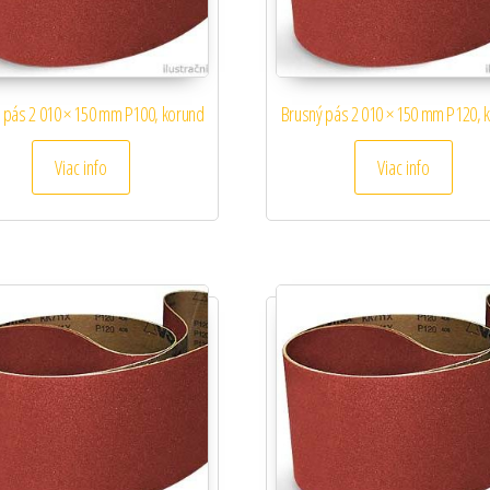
 pás 2 010 × 150 mm P100, korund
Brusný pás 2 010 × 150 mm P120, 
Viac info
Viac info