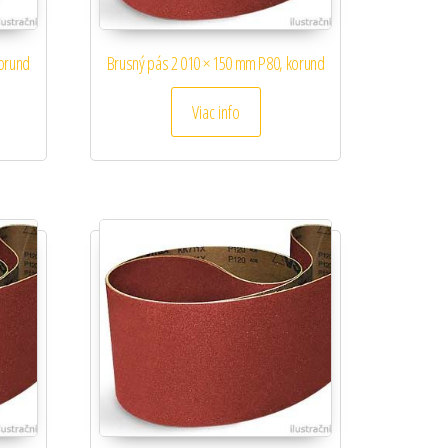
korund
Brusný pás 2 010 × 150 mm P80, korund
Viac info