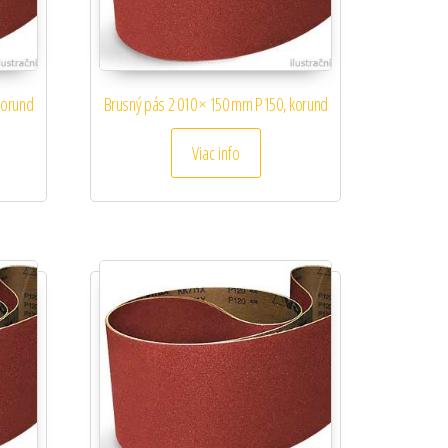
korund
Brusný pás 2 010 × 150 mm P150, korund
Viac info