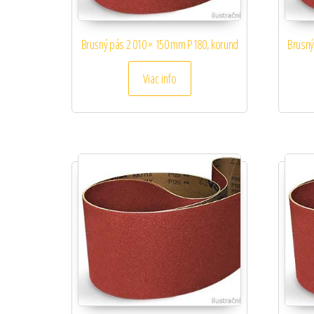
Brusný pás 2 010 × 150 mm P180, korund
Brusný
Viac info