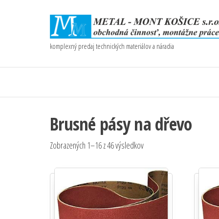
komplexný predaj technických materiálov a náradia
Brusné pásy na dřevo
Zobrazených 1–16 z 46 výsledkov