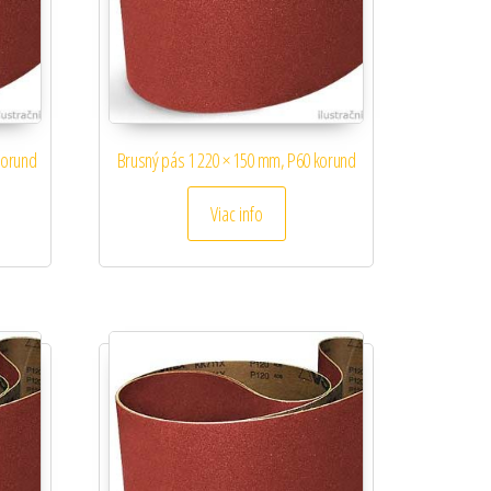
korund
Brusný pás 1 220 × 150 mm, P60 korund
Viac info