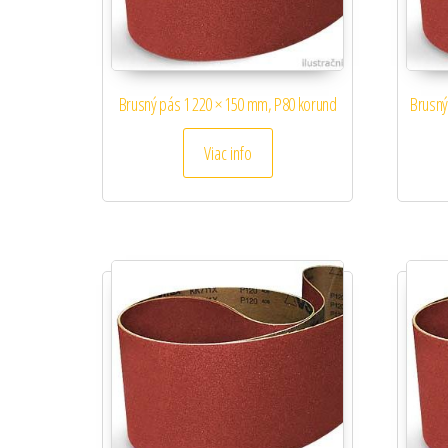
Brusný pás 1 220 × 150 mm, P80 korund
Brusný
Viac info