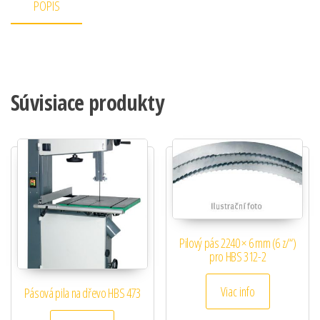
POPIS
Súvisiace produkty
Pilový pás 2240 × 6 mm (6 z/“)
pro HBS 312-2
Viac info
Pásová pila na dřevo HBS 473