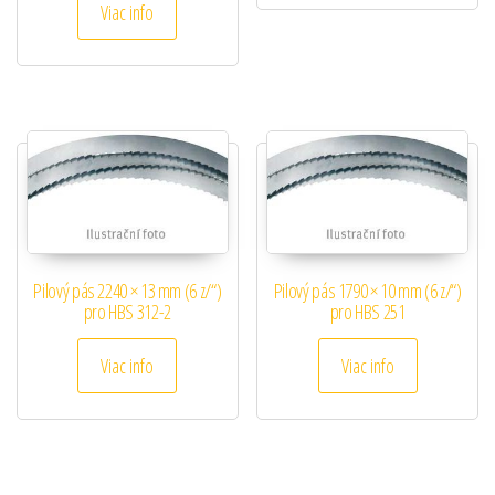
Viac info
Pilový pás 2240 × 13 mm (6 z/“)
Pilový pás 1790 × 10 mm (6 z/“)
pro HBS 312-2
pro HBS 251
Viac info
Viac info