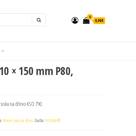
0
0,00€
T
010 × 150 mm P80,
rusku na dřevo KSO 790.
a:
Brusné pásy na dřevo
Značka:
Holzstar®