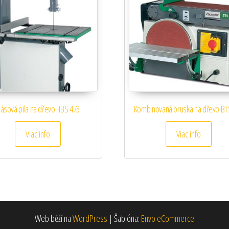
ásová pila na dřevo HBS 473
Kombinovaná bruska na dřevo BT
Viac info
Viac info
Web běží na
WordPress
|
Šablóna:
Envo eCommerce