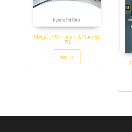
Pilový pás 1790 × 10 mm (10 z/“) pro HBS
251
Viac info
P