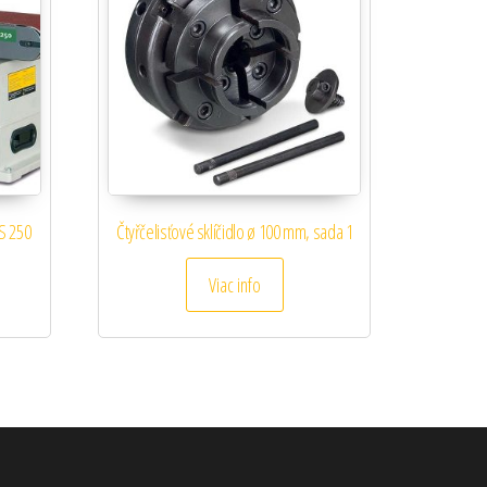
S 250
Čtyřčelisťové sklíčidlo ø 100 mm, sada 1
Viac info