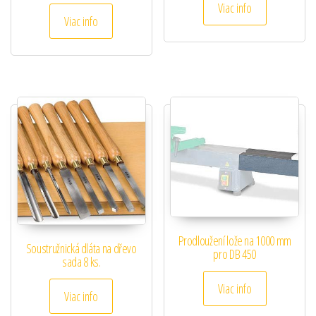
Viac info
Viac info
Prodloužení lože na 1000 mm
Soustružnická dláta na dřevo
pro DB 450
sada 8 ks.
Viac info
Viac info