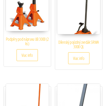
Podpěry pod nápravu UB 3000 (2
Dílenský pojízdný zvedák SRWH
ks)
3000 QL
Viac info
Viac info