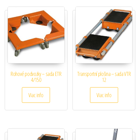
Rohové podvozky – sada ETR
Transportní plošina – sada VTR
4/150
12
Viac info
Viac info