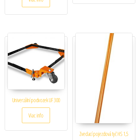
Univerzální podvozek UF 300
Viac info
Zvedací pojezdová tyč HS 1,5