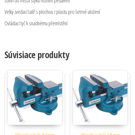
Zdvih do místa styku nožním pedálem
Velký zvedací talíř s plochou z plastu pro šetrné uložení
Ovládací tyč k snadnému přemístění
Súvisiace produkty
Dílenský svěrák 150 mm
Dílenský svěrák 125 mm