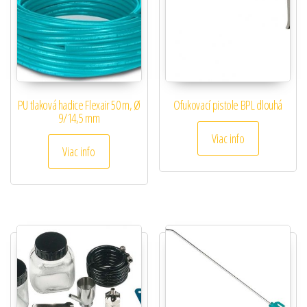
PU tlaková hadice Flexair 50 m, Ø
Ofukovací pistole BPL dlouhá
9/14,5 mm
Viac info
Viac info