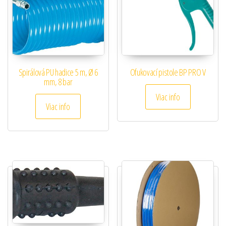
Spirálová PU hadice 5 m, Ø 6
Ofukovací pistole BP PRO V
mm, 8 bar
Viac info
Viac info