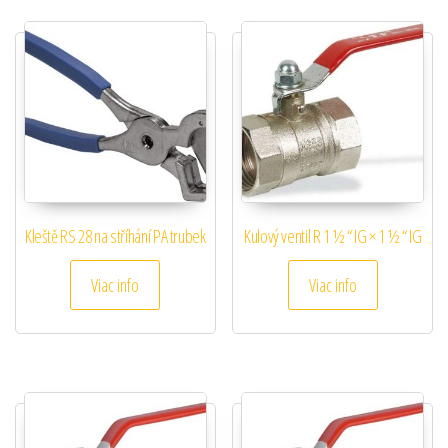
Kleště RS 28 na stříhání PA trubek
Kulový ventil R 1 ½ “ IG × 1 ½ “ IG
Viac info
Viac info