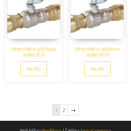
Kulový ventil se zástrčkovou
Kulový ventil se zástrčkovou
spojkou AD 15
spojkou AD 18
Viac info
Viac info
1
2
→
Web běží na
WordPress
|
Šablóna:
Envo eCommerce