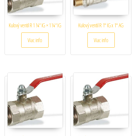
Kulový ventil R 1 ¼“ IG × 1 ¼“ IG
Kulový ventil R 1″ IG x 1″ AG
Viac info
Viac info