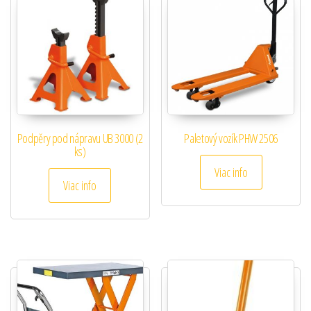
Podpěry pod nápravu UB 3000 (2
Paletový vozík PHW 2506
ks)
Viac info
Viac info