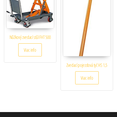
Nůžkový zvedací stůl FHT 500
Viac info
Zvedací pojezdová tyč HS 1,5
Viac info