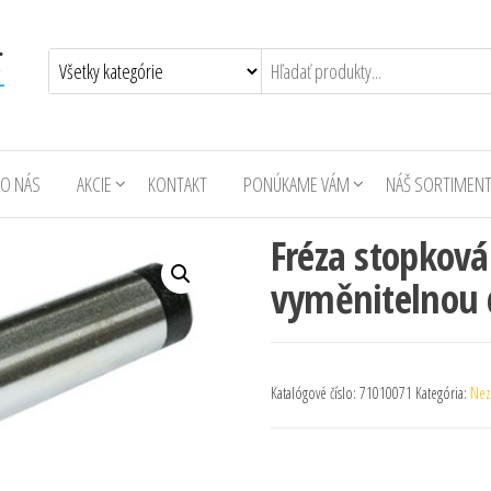
O NÁS
AKCIE
KONTAKT
PONÚKAME VÁM
NÁŠ SORTIMEN
Fréza stopkov
vyměnitelnou 
Katalógové číslo:
71010071
Kategória:
Nez