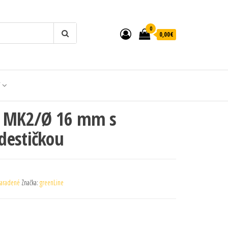
0
0,00€
T
á MK2/Ø 16 mm s
destičkou
aradené
Značka:
greenLine