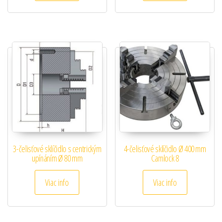
3-čelisťové sklíčidlo s centrickým
4-čelisťové sklíčidlo Ø 400 mm
upínáním Ø 80 mm
Camlock 8
Viac info
Viac info