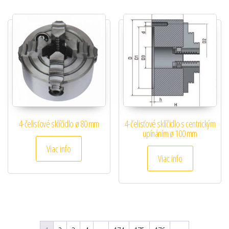
4-čelisťové sklíčidlo ø 80 mm
4-čelisťové sklíčidlo s centrickým
upínáním ø 100 mm
Viac info
Viac info