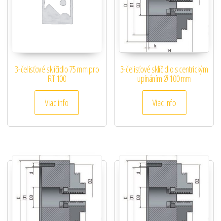
3-čelisťové sklíčidlo 75 mm pro
3-čelisťové sklíčidlo s centrickým
RT 100
upínáním Ø 100 mm
Viac info
Viac info