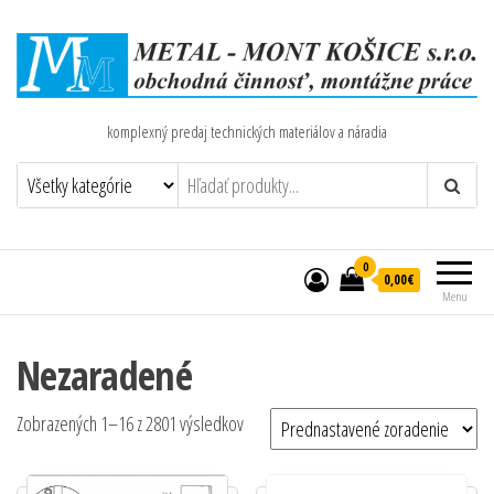
komplexný predaj technických materiálov a náradia
0
0,00€
Menu
Nezaradené
Zobrazených 1–16 z 2801 výsledkov