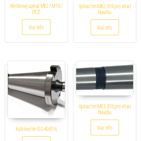
Kleštinový upínač MK2 / M10 /
Upínací trn MK2, B16 pro vrtací
ER25
hlavičku
Viac info
Viac info
Upínací trn MK3, B16 pro vrtací
hlavičku
Viac info
Kuželový trn ISO 40/B16