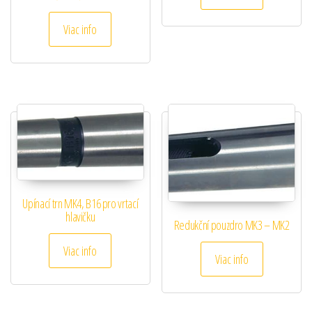
Viac info
Upínací trn MK4, B16 pro vrtací
hlavičku
Redukční pouzdro MK3 – MK2
Viac info
Viac info