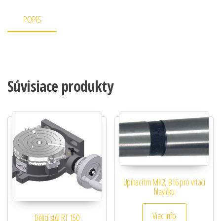
POPIS
Súvisiace produkty
Upínací trn MK2, B16 pro vrtací
hlavičku
Viac info
Dělicí stůl RT 150