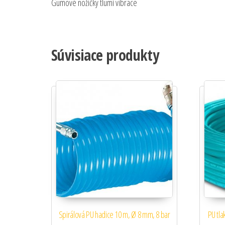
Gumové nožičky tlumí vibrace
Súvisiace produkty
Spirálová PU hadice 10 m, Ø 8 mm, 8 bar
PU tla