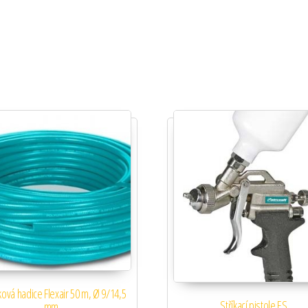
ková hadice Flexair 50 m, Ø 9/14,5
Stříkací pistole ES
mm