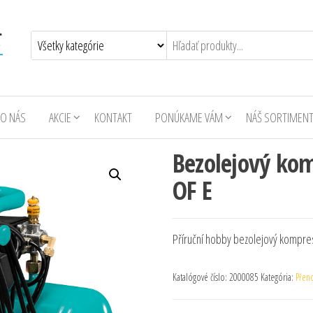
O NÁS
AKCIE
KONTAKT
PONÚKAME VÁM
NÁŠ SORTIMEN
Bezolejový kom
OF E
Příruční hobby bezolejový kompre
Katalógové číslo:
2000085
Kategória:
Přen