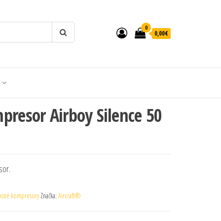
0
0,00€
T
presor Airboy Silence 50
sor.
osné kompresory
Značka:
Aircraft®