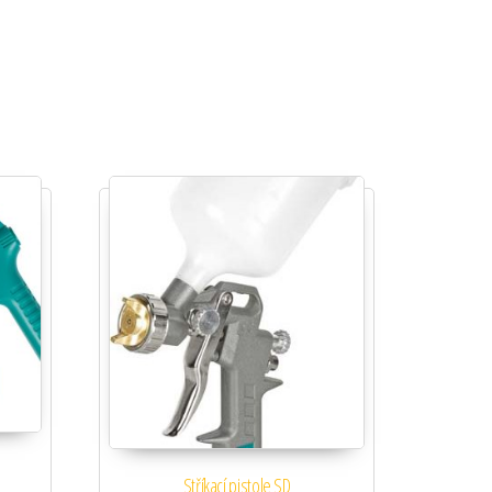
Stříkací pistole SD