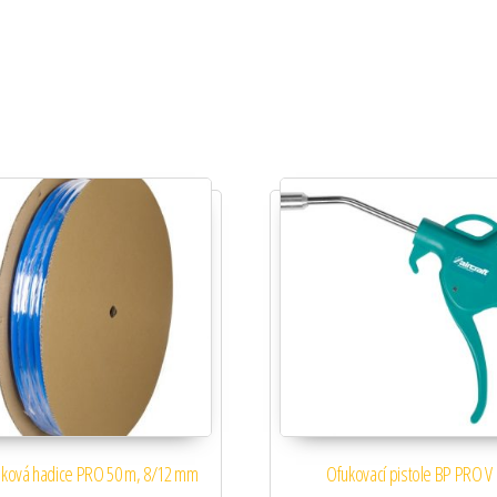
aková hadice PRO 50 m, 8/12 mm
Ofukovací pistole BP PRO V