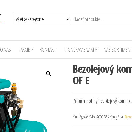
O NÁS
AKCIE
KONTAKT
PONÚKAME VÁM
NÁŠ SORTIMEN
Bezolejový kom
OF E
Příruční hobby bezolejový kompre
Katalógové číslo:
2000085
Kategória:
Přen