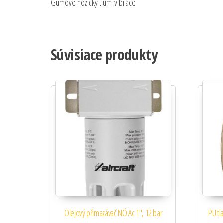
Gumové nožičky tlumí vibrace
Súvisiace produkty
Olejový přimazávač NÖ Ac 1″, 12 bar
PU tl