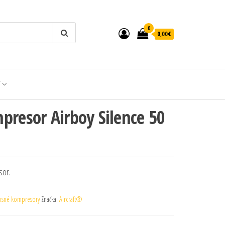
0
0,00€
T
presor Airboy Silence 50
sor.
osné kompresory
Značka:
Aircraft®