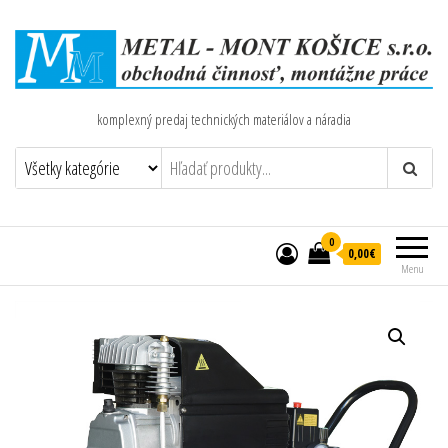
komplexný predaj technických materiálov a náradia
0
0,00€
Menu