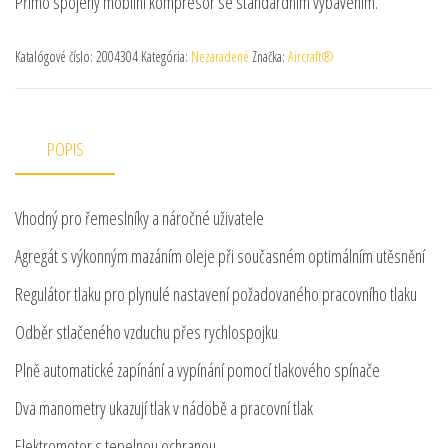
Přímo spojený mobilní kompresor se standardním vybavením.
Katalógové číslo:
2004304
Kategória:
Nezaradené
Značka:
Aircraft®
POPIS
Vhodný pro řemeslníky a náročné uživatele
Agregát s výkonným mazáním oleje při současném optimálním utěsnění
Regulátor tlaku pro plynulé nastavení požadovaného pracovního tlaku
Odběr stlačeného vzduchu přes rychlospojku
Plně automatické zapínání a vypínání pomocí tlakového spínače
Dva manometry ukazují tlak v nádobě a pracovní tlak
Elektromotor s tepelnou ochranou