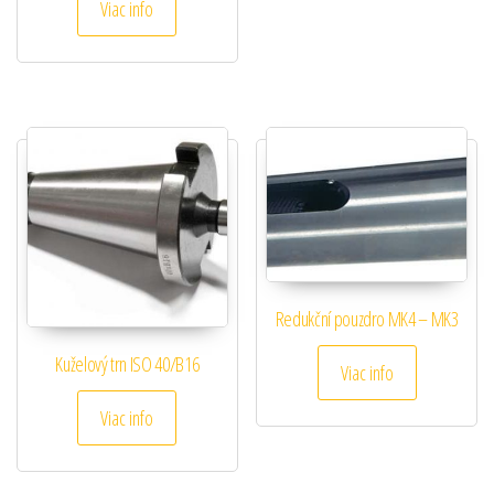
Viac info
Redukční pouzdro MK4 – MK3
Kuželový trn ISO 40/B16
Viac info
Viac info