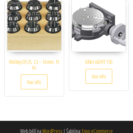
Kleštiny ER 25, 1,5 – 16 mm, 15
Dělicí stůl RT 150
ks
Viac info
Viac info
Web běží na
WordPress
|
Šablóna:
Envo eCommerce