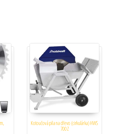
mm,
Kotoučová pila na dřevo (cirkulárka) HWS
700 Z