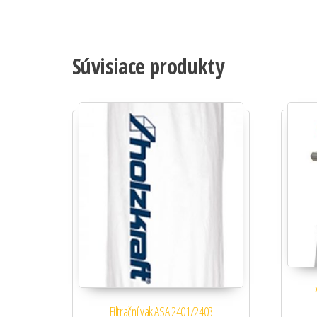
Súvisiace produkty
P
Filtrační vak ASA 2401/2403