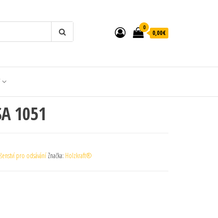
0
0,00€
T
ASA 1051
ušenství pro odsávání
Značka:
Holzkraft®