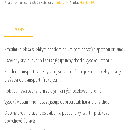
Katalógové číslo:
5960705
Kategória:
Cirkulárky
Značka:
Holzkraft®
POPIS
Stabilní kolébka s lehkým chodem s tlumičem nárazů a zpětnou pružinou
Uzavřený kryt pilového listu zajišťuje tichý chod a vysokou stabilitu
Snadno transportovatelný stroj se stabilním pojezdem s velkými koly
a výsuvnou transportní rukojetí
Robustní svařovaný rám ze čtyřhranných ocelových profilů
Vysoká vlastní hmotnost zajišťuje dobrou stabilitu a klidný chod
Odolný proti nárazu, poškrábání a počasí díky kvalitní práškové
povrchové úpravě