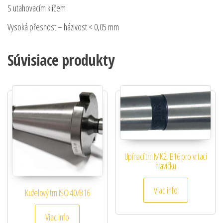
S utahovacím klíčem
Vysoká přesnost – házivost < 0,05 mm
Súvisiace produkty
Upínací trn MK2, B16 pro vrtací
hlavičku
Viac info
Kuželový trn ISO 40/B16
Viac info