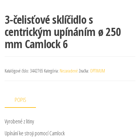
3-čelisťové sklíčidlo s
centrickým upínáním ø 250
mm Camlock 6
Katalógové číslo:
3442765
Kategória:
Nezaradené
Značka:
OPTIMUM
POPIS
Vyrobené z litiny
Upínání ke stroji pomocí Camlock