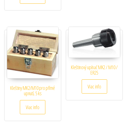
Kleštinový upínač MK2 / M10 /
ER25
Viac info
Kleštiny MK2/M10 pro přímé
upnutí, 5 ks
Viac info