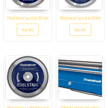
Pilový kotouč na ocel ø 305 mm
Pilový kotouč na ocel ø 230 mm
Viac info
Viac info
Pilový kotouč na ušlechtilou ocel
Elektrická zakružovačka plechu