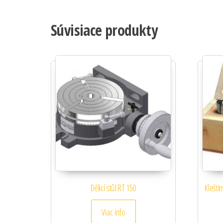
Súvisiace produkty
Dělicí stůl RT 150
Klešti
Viac info