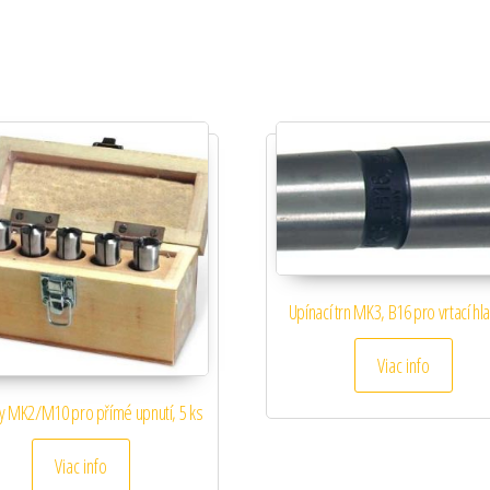
Upínací trn MK3, B16 pro vrtací hl
Viac info
ny MK2/M10 pro přímé upnutí, 5 ks
Viac info