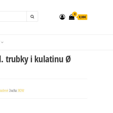
0
0,00€
T
. trubky i kulatinu Ø
radené
Značka:
BOW