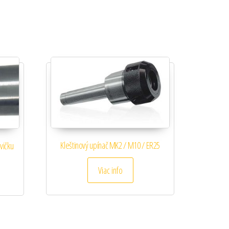
Kleštinový upínač MK2 / M10 / ER25
avičku
Viac info