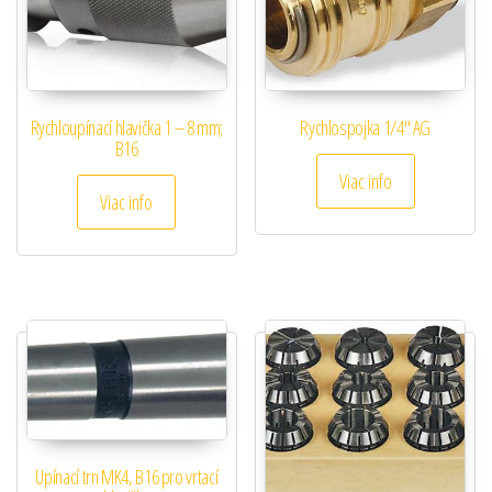
Rychloupínací hlavička 1 – 8 mm;
Rychlospojka 1/4″ AG
B16
Viac info
Viac info
Upínací trn MK4, B16 pro vrtací