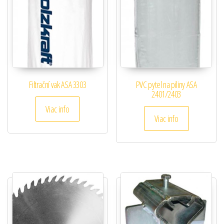
Filtrační vak ASA 3303
PVC pytel na piliny ASA
2401/2403
Viac info
Viac info