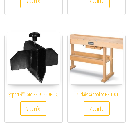
Viac info
Viac info
Štípací kříž (pro HS 9-1350 ECO)
Truhlářská hoblice HB 1601
Viac info
Viac info