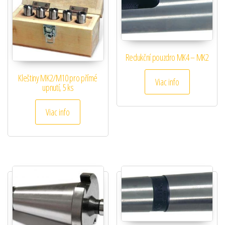
Redukční pouzdro MK4 – MK2
Kleštiny MK2/M10 pro přímé
Viac info
upnutí, 5 ks
Viac info