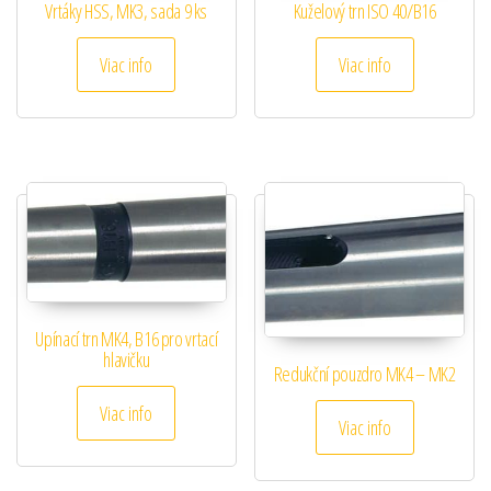
Vrtáky HSS, MK3, sada 9 ks
Kuželový trn ISO 40/B16
Viac info
Viac info
Upínací trn MK4, B16 pro vrtací
hlavičku
Redukční pouzdro MK4 – MK2
Viac info
Viac info