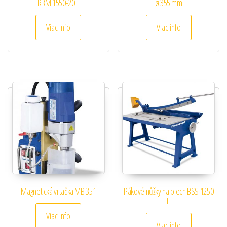
RBM 1550-20 E
ø 355 mm
Viac info
Viac info
Magnetická vrtačka MB 351
Pákové nůžky na plech BSS 1250
E
Viac info
Viac info