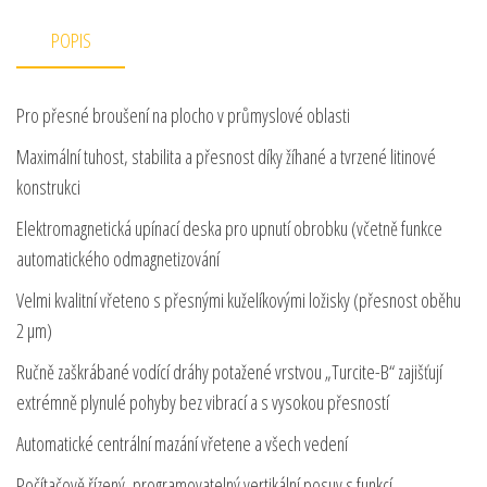
POPIS
Pro přesné broušení na plocho v průmyslové oblasti
Maximální tuhost, stabilita a přesnost díky žíhané a tvrzené litinové
konstrukci
Elektromagnetická upínací deska pro upnutí obrobku (včetně funkce
automatického odmagnetizování
Velmi kvalitní vřeteno s přesnými kuželíkovými ložisky (přesnost oběhu
2 µm)
Ručně zaškrábané vodící dráhy potažené vrstvou „Turcite-B“ zajišťují
extrémně plynulé pohyby bez vibrací a s vysokou přesností
Automatické centrální mazání vřetene a všech vedení
Počítačově řízený, programovatelný vertikální posuv s funkcí